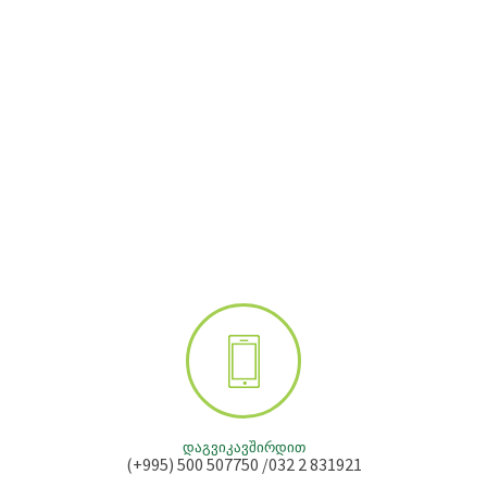
ᲓᲐᲒᲕᲘᲙᲐᲕᲨᲘᲠᲓᲘᲗ
(+995) 500 507750 /032 2 831921