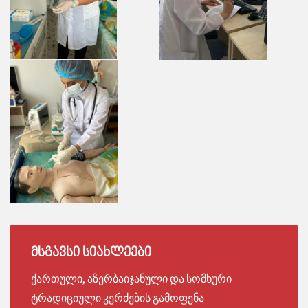
ᲛᲡᲒᲐᲕᲡᲘ
ᲡᲘᲐᲮᲚᲔᲔᲑᲘ
ქართული, აზერბაიჯანული და სომხური
ტრადიციული კერძების გამოფენა