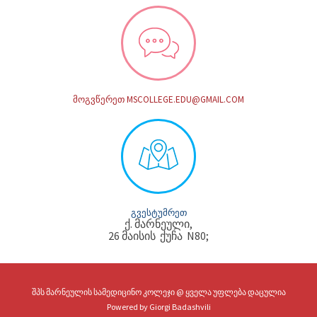
ᲛᲝᲒᲕᲬᲔᲠᲔᲗ MSCOLLEGE.EDU@GMAIL.COM
ᲒᲕᲔᲡᲢᲣᲛᲠᲔᲗ
ქ. მარნეული,
26 მაისის ქუჩა N80;
შპს მარნეულის სამედიცინო კოლეჯი @ ყველა უფლება დაცულია
Powered by
Giorgi Badashvili