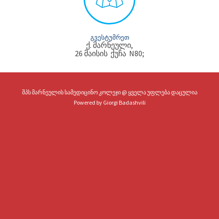
ᲒᲕᲔᲡᲢᲣᲛᲠᲔᲗ
ქ. მარნეული,
26 მაისის ქუჩა N80;
შპს მარნეულის სამედიცინო კოლეჯი @ ყველა უფლება დაცულია
Powered by
Giorgi Badashvili