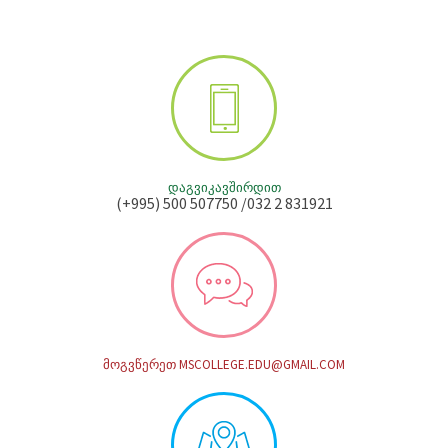
ᲓᲐᲒᲕᲘᲙᲐᲕᲨᲘᲠᲓᲘᲗ
(+995) 500 507750 /032 2 831921
ᲛᲝᲒᲕᲬᲔᲠᲔᲗ MSCOLLEGE.EDU@GMAIL.COM